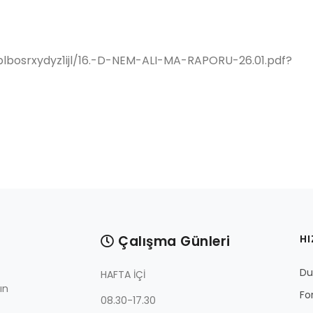
lbosrxydyz1ijl/16.-D-NEM-ALI-MA-RAPORU-26.01.pdf?
Çalışma Günleri
HI
Du
HAFTA İÇİ
ın
Fo
08.30-17.30