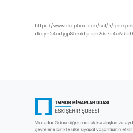
https://www.dropbox.com/scl/fi/qnckpnb
rlkey=24artjgp8bmkhjcqdr2ds7c4a&dl=0
Mimarlar Odası diğer meslek kuruluşları ve ayd
çevrelerle birlikte ülke siyasal yaşantısının etkin