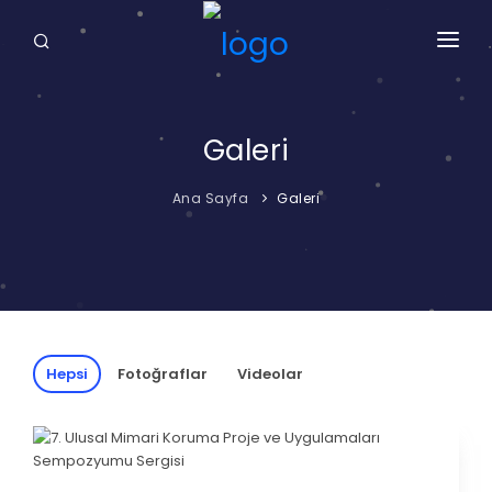
ANA SAYFA
MİMARLAR ODASI
Galeri
SMGM
Ana Sayfa
Galeri
GALERİ
İLETİŞİM
Hepsi
Fotoğraflar
Videolar