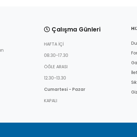
Çalışma Günleri
HI
Du
HAFTA İÇİ
ın
Fo
08.30-17.30
Ga
ÖĞLE ARASI
İle
12.30-13.30
Sı
Cumartesi - Pazar
Giz
KAPALI