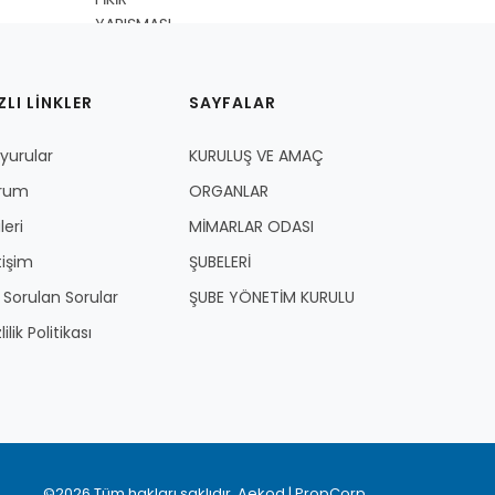
ZLI LİNKLER
SAYFALAR
yurular
KURULUŞ VE AMAÇ
rum
ORGANLAR
leri
MİMARLAR ODASI
tişim
ŞUBELERİ
k Sorulan Sorular
ŞUBE YÖNETİM KURULU
lilik Politikası
©2026 Tüm hakları saklıdır.
Aekod
|
PropCorp