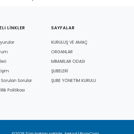
ZLI LİNKLER
SAYFALAR
yurular
KURULUŞ VE AMAÇ
rum
ORGANLAR
leri
MİMARLAR ODASI
tişim
ŞUBELERİ
k Sorulan Sorular
ŞUBE YÖNETİM KURULU
lilik Politikası
©2026 Tüm hakları saklıdır.
Aekod
|
PropCorp