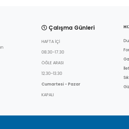
Çalışma Günleri
HI
Du
HAFTA İÇİ
ın
Fo
08.30-17.30
Ga
ÖĞLE ARASI
İle
12.30-13.30
Sı
Cumartesi - Pazar
Giz
KAPALI