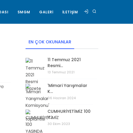
DASI
SMGM
GALERİ
İLETİŞİM
EN ÇOK OKUNANLAR
11 Temmuz 2021
Resmi...
13 Temmuz 2021
'Mimari Yarışmalar
ve
K...
06 Haziran 2024
CUMHURİYETİMİZ 100
Y...
30 Ekim 2023