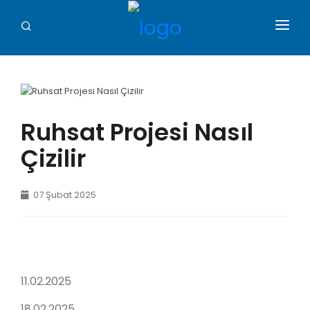
ANA SAYFA
MİMARLAR ODASI
SMGM
Ruhsat Projesi Nasıl
Çizilir
GALERİ
İLETİŞİM
07 Şubat 2025
11.02.2025
18.02.2025