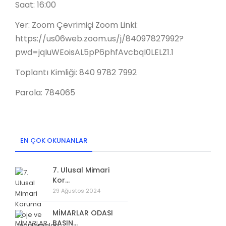
Saat: 16:00
Yer: Zoom Çevrimiçi Zoom Linki:
https://us06web.zoom.us/j/84097827992?
pwd=jqIuWEoisAL5pP6phfAvcbqI0LELZ1.1
Toplantı Kimliği: 840 9782 7992
Parola: 784065
EN ÇOK OKUNANLAR
7. Ulusal Mimari
Kor...
29 Ağustos 2024
MİMARLAR ODASI
BASIN...