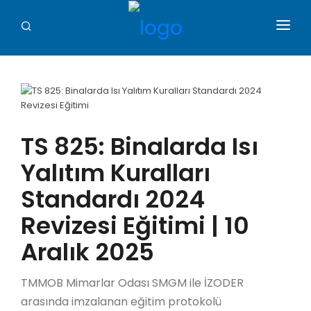
ANA SAYFA
MİMARLAR ODASI
SMGM
TS 825: Binalarda Isı
GALERİ
Yalıtım Kuralları
İLETİŞİM
Standardı 2024
Revizesi Eğitimi | 10
Aralık 2025
TMMOB Mimarlar Odası SMGM ile İZODER
arasında imzalanan eğitim protokolü